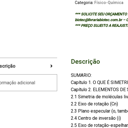
Categoria:
Físico-Química
*** SOLICITE SEU ORÇAMENTO A
biotec@livrariabiotec.com.br –
*** PREÇO SUJEITO A REAJUST
Descrição
scrição
SUMARIO:
Capítulo 1. O QUE É SIMETR
ormação adicional
Capítulo 2. ELEMENTOS D
2.1 Simetria de moléculas li
2.2 Eixo de rotação (Cn)
2.3 Plano especular (o, tam
2.4 Centro de inversão (i)
2.5 Eixo de rotação-espelha