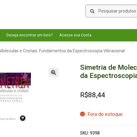
Pesquisar
Pesquisar
por:
Deseja encontrar um livro?
Acesse sua Conta
Moleculas e Cristais: Fundamentos da Espectroscopia Vibracional
Simetria de Molec
da Espectroscopia
🔍
R$
88,44
Fora de estoque
SKU:
9398