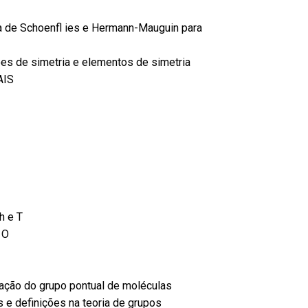
a de Schoenfl ies e Hermann-Mauguin para
ões de simetria e elementos de simetria
AIS
h e T
 O
ação do grupo pontual de moléculas
 e definições na teoria de grupos