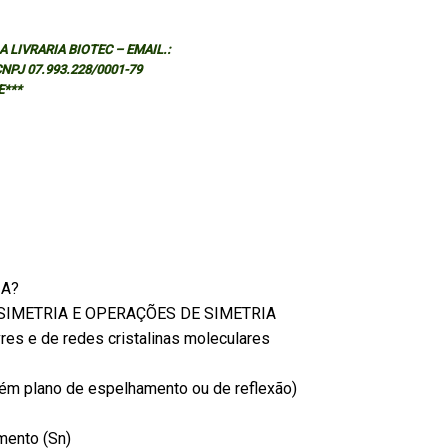
 LIVRARIA BIOTEC – EMAIL.:
 CNPJ 07.993.228/0001-79
E***
IA?
E SIMETRIA E OPERAÇÕES DE SIMETRIA
vres e de redes cristalinas moleculares
bém plano de espelhamento ou de reflexão)
mento (Sn)