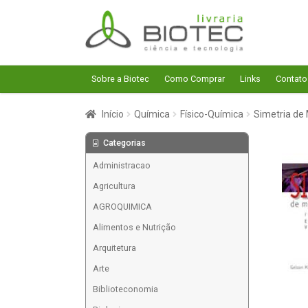
Pular
Pular
para
para
navegação
o
conteúdo
Sobre a Biotec
Como Comprar
Links
Contato
Início
Química
Físico-Química
Simetria de 
Categorias
Administracao
Agricultura
AGROQUIMICA
Alimentos e Nutrição
Arquitetura
Arte
Biblioteconomia