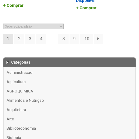
Disponível
Comprar
Comprar
1
2
3
4
…
8
9
10
Categorias
Administracao
Agricultura
AGROQUIMICA
Alimentos e Nutrição
Arquitetura
Arte
Biblioteconomia
Biologia