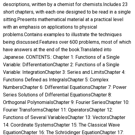
descriptions, written by a chemist for chemists.Includes 23
short chapters, with each one designed to be read in a single
sitting.Presents mathematical material at a practical level
with an emphasis on applications to physical
problems.Contains examples to illustrate the techniques
being discussed.Features over 600 problems, most of which
have answers at the end of the book.Translated into
Japanese. CONTENTS.: Chapter 1: Functions of a Single
Variable: DifferentiationChapter 2: Functions of a Single
Variable: IntegrationChapter 3: Series and LimitsChapter 4:
Functions Defined as IntegralsChapter 5: Complex
NumbersChapter 6: Differential EquationsChapter 7: Power
Series Solutions of Differential EquationsChapter 8:
Orthogonal PolynomialsChapter 9: Fourier SeriesChapter 10:
Fourier TransformsChapter 11: OperatorsChapter 12:
Functions of Several VariablesChapter 13: VectorsChapter
14: Coordinate SystemsChapter 15: The Classical Wave
EquationChapter 16: The Schrödinger EquationChapter 17: