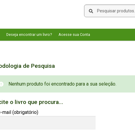
Pesquisar
Pesquisar
por:
Deseja encontrar um livro?
Acesse sua Conta
odologia de Pesquisa
Nenhum produto foi encontrado para a sua seleção.
cite o livro que procura...
-mail (obrigatório)