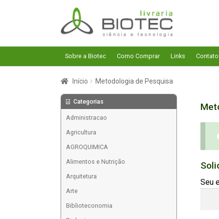
Pular
Pular
para
para
navegação
o
conteúdo
Sobre a Biotec
Como Comprar
Links
Contato
Início
Metodologia de Pesquisa
Categorias
Met
Administracao
Agricultura
AGROQUIMICA
Alimentos e Nutrição
Soli
Arquitetura
Seu e
Arte
Biblioteconomia