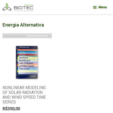
Pular
Pular
Menu
para
para
navegação
o
Minha conta
conteúdo
Energia Alternativa
Contato
Sobre a Biotec
Como Comprar
Links
Deseja encontrar um livro?
NONLINEAR MODELING
OF SOLAR RADIATION
AND WIND SPEED TIME
SERIES
R$
350,00