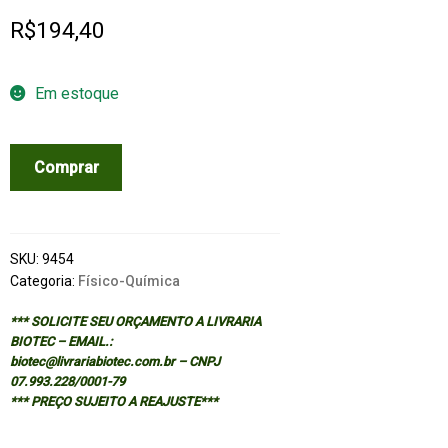
R$
194,40
Em estoque
FUNDAMENTOS
Comprar
DA
ESPECTROSCOPIA
RAMAN
E
SKU:
9454
NO
Categoria:
Físico-Química
INFRAVERMELHO
*** SOLICITE SEU ORÇAMENTO A LIVRARIA
-
BIOTEC – EMAIL.:
2/ED
biotec@livrariabiotec.com.br – CNPJ
quantidade
07.993.228/0001-79
*** PREÇO SUJEITO A REAJUSTE***