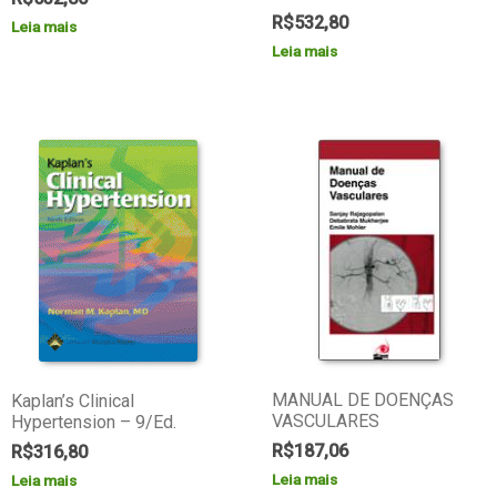
R$
532,80
Leia mais
Leia mais
MANUAL DE DOENÇAS
Kaplan’s Clinical
VASCULARES
Hypertension – 9/Ed.
R$
187,06
R$
316,80
Leia mais
Leia mais