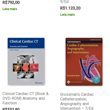
9/Ed
R$
792,00
R$
1.123,20
Leia mais
Leia mais
Clinical Cardiac CT (Book &
Grossman’s Cardiac
DVD-ROM) Anatomy and
Catheterization,
Function
Angiography and
Intervention – 7/Ed.
R$
532,80