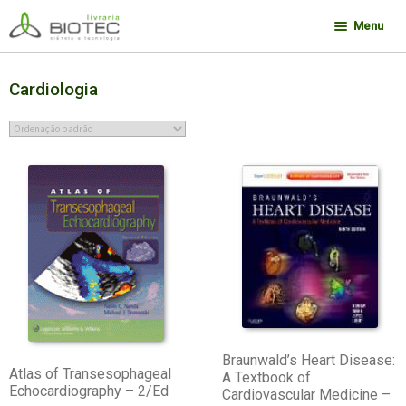
Pular
Pular
Menu
para
para
navegação
o
Minha conta
conteúdo
Cardiologia
Contato
Sobre a Biotec
Como Comprar
Links
Deseja encontrar um livro?
Braunwald’s Heart Disease:
Atlas of Transesophageal
A Textbook of
Echocardiography – 2/Ed
Cardiovascular Medicine –