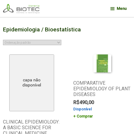
Pular
Pular
Menu
para
para
navegação
o
Minha conta
conteúdo
Epidemiologia / Bioestatística
Contato
Sobre a Biotec
Como Comprar
Links
Deseja encontrar um livro?
COMPARATIVE
EPIDEMIOLOGY OF PLANT
DISEASES
R$
490,00
Disponível
Comprar
CLINICAL EPIDEMIOLOGY:
A BASIC SCIENCE FOR
CLINICAL MEDICINE