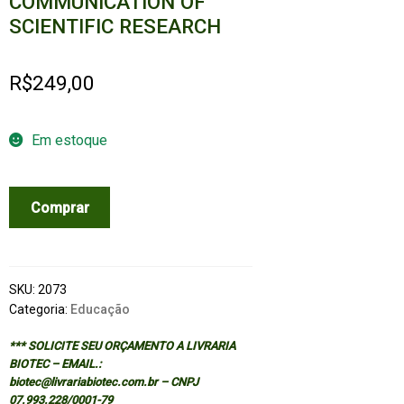
COMMUNICATION OF
SCIENTIFIC RESEARCH
R$
249,00
Em estoque
DOING
Comprar
SCIENCE
-
DESIGN
ANALYSIS,
SKU:
2073
AND
Categoria:
Educação
COMMUNICATION
*** SOLICITE SEU ORÇAMENTO A LIVRARIA
OF
BIOTEC – EMAIL.:
SCIENTIFIC
biotec@livrariabiotec.com.br – CNPJ
RESEARCH
07.993.228/0001-79