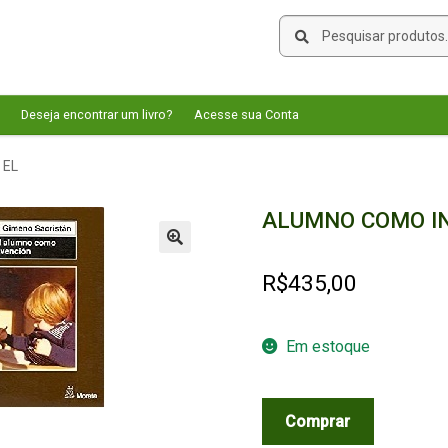
Pesquisar
Pesquisar
por:
Deseja encontrar um livro?
Acesse sua Conta
 EL
ALUMNO COMO IN
🔍
R$
435,00
Em estoque
ALUMNO
Comprar
COMO