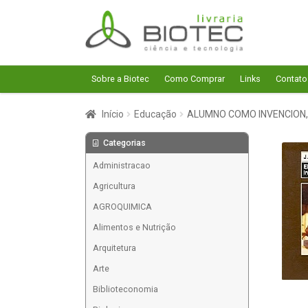
Pular
Pular
para
para
navegação
o
conteúdo
Sobre a Biotec
Como Comprar
Links
Contato
Início
Educação
ALUMNO COMO INVENCION,
Categorias
Administracao
Agricultura
AGROQUIMICA
Alimentos e Nutrição
Arquitetura
Arte
Biblioteconomia