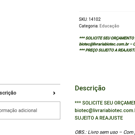
INVENCION,
EL
quantidade
SKU:
14102
Categoria:
Educação
*** SOLICITE SEU ORÇAMENTO A
biotec@livrariabiotec.com.br –
*** PREÇO SUJEITO A REAJUST
Descrição
scrição
*** SOLICITE SEU ORÇAMEN
biotec@livrariabiotec.com
ormação adicional
SUJEITO A REAJUSTE
OBS.: Livro sem uso – Com 