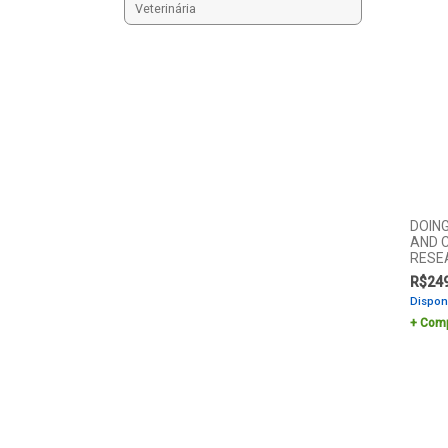
Veterinária
DOING
AND C
RESE
R$
24
Dispon
Comp