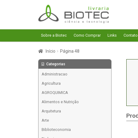
Pular
Pular
para
para
navegação
o
conteúdo
Sobre a Biotec
Como Comprar
Links
Contato
Início
Página 48
Categorias
Administracao
Agricultura
AGROQUIMICA
Alimentos e Nutrição
Arquitetura
Pro
Arte
Biblioteconomia