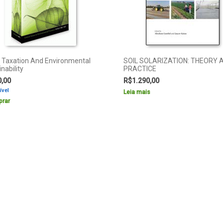
 Taxation And Environmental
SOIL SOLARIZATION: THEORY 
nability
PRACTICE
0,00
R$
1.290,00
ível
Leia mais
rar