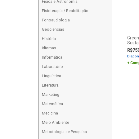
Física e Astronomia
Fisioterapia / Reabilitação
Fonoaudiologia
Geociencias
Green
História
Sustai
Idiomas
R$
75
Dispon
Informática
Comp
Laboratório
Linguística
Literatura
Marketing
Matemática
Medicina
Meio Ambiente
Metodologia de Pesquisa