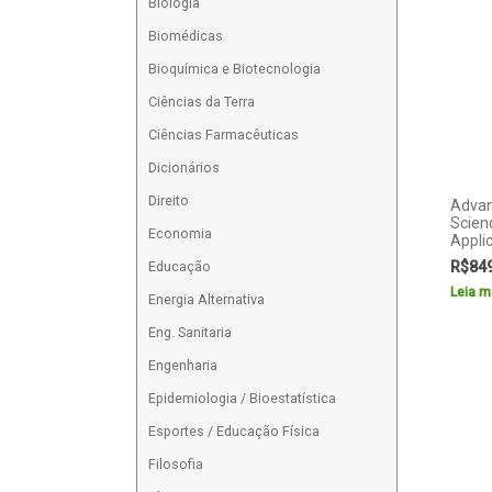
Biologia
Biomédicas
Bioquímica e Biotecnologia
Ciências da Terra
Ciências Farmacêuticas
Dicionários
Direito
Advan
Scien
Economia
Appli
Educação
R$
84
Leia m
Energia Alternativa
Eng. Sanitaria
Engenharia
Epidemiologia / Bioestatística
Esportes / Educação Física
Filosofia