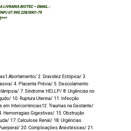
 LIVRARIA BIOTEC – EMAIL.:
 CNPJ 07.993.228/0001-79
E***
cas1.Abortamento/ 2. Gravidez Ectópica/ 3.
asiva/ 4. Placenta Prévia/ 5. Descolamento
clâmpsia/ 7. Síndrome HELLP/ 8. Urgências no
gudo/ 10. Ruptura Uterina/ 11. Infecção
s em Intercorrências12. Traumas na Gestante/
. Hemorragias Gigestivas/ 15. Obstrução
guda/ 17. Calculose Renal/ 18. Urgências
Puerperal/ 20. Complicações Anestésicas/ 21.