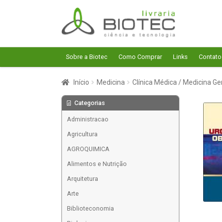
Pular
Pular
para
para
navegação
o
conteúdo
Sobre a Biotec
Como Comprar
Links
Contato
Início
Medicina
Clínica Médica / Medicina Ge
Categorias
Administracao
Agricultura
AGROQUIMICA
Alimentos e Nutrição
Arquitetura
Arte
Biblioteconomia