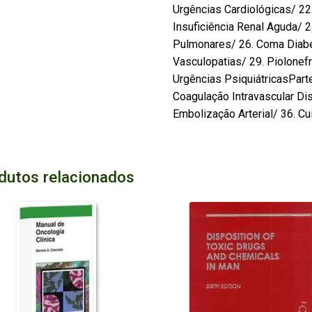
Urgências Cardiológicas/ 22.
Insuficiência Renal Aguda/ 
Pulmonares/ 26. Coma Diabét
Vasculopatias/ 29. Piolonef
Urgências PsiquiátricasPart
Coagulação Intravascular Di
Embolização Arterial/ 36. C
dutos relacionados