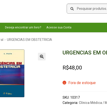
Pesquisar
Pesquisar
por:
Deseja encontrar um livro?
Acesse sua Conta
ral
URGENCIAS EM OBSTETRICIA
URGENCIAS EM O
🔍
R$
48,00
Fora de estoque
SKU:
10317
Categoria:
Clínica Médica / 