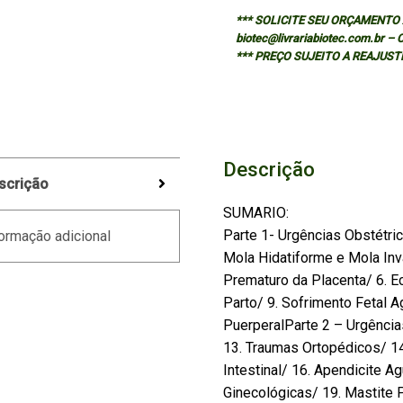
*** SOLICITE SEU ORÇAMENTO A
biotec@livrariabiotec.com.br –
*** PREÇO SUJEITO A REAJUST
Descrição
scrição
SUMARIO:
Parte 1- Urgências Obstétri
ormação adicional
Mola Hidatiforme e Mola Inv
Prematuro da Placenta/ 6. E
Parto/ 9. Sofrimento Fetal A
PuerperalParte 2 – Urgência
13. Traumas Ortopédicos/ 14
Intestinal/ 16. Apendicite A
Ginecológicas/ 19. Mastite 