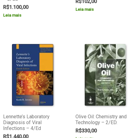
R$
102,00
R$
1.100,00
Leia mais
Leia mais
Lennette’s Laboratory
Olive Oil: Chemistry and
Diagnosis of Viral
Technology – 2/ED.
Infections – 4/Ed
R$
330,00
R$
1.440,00