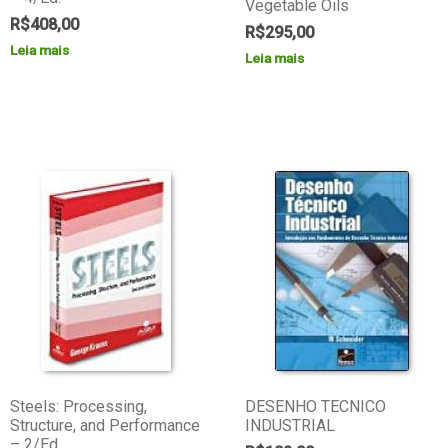
Vegetable Oils
R$
408,00
R$
295,00
Leia mais
Leia mais
Steels: Processing,
DESENHO TECNICO
Structure, and Performance
INDUSTRIAL
– 2/Ed