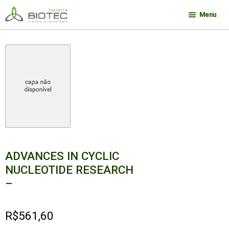
Pular
Pular
Menu
para
para
navegação
o
Minha conta
conteúdo
Contato
Sobre a Biotec
Como Comprar
Links
Deseja encontrar um livro?
ADVANCES IN CYCLIC
NUCLEOTIDE RESEARCH
–
R$
561,60