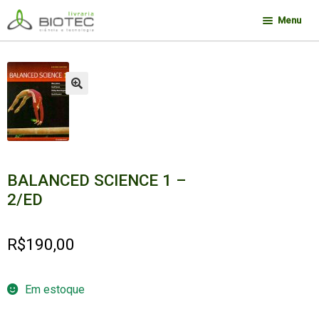
Pular
Pular
Menu
para
para
navegação
o
Minha conta
conteúdo
Contato
🔍
Sobre a Biotec
Como Comprar
Links
BALANCED SCIENCE 1 –
Deseja encontrar um livro?
2/ED
R$
190,00
Em estoque