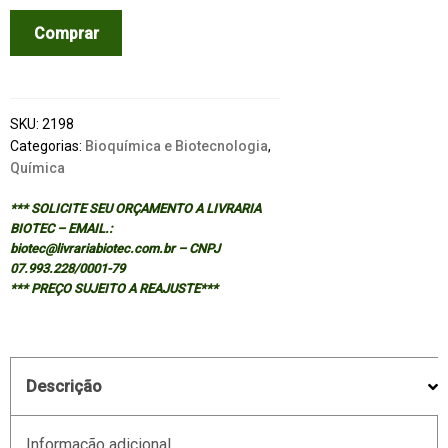
BALANCED
Comprar
SCIENCE
1
-
2/ED
SKU:
2198
quantidade
Categorias:
Bioquímica e Biotecnologia
,
Química
*** SOLICITE SEU ORÇAMENTO A LIVRARIA
BIOTEC – EMAIL.:
biotec@livrariabiotec.com.br – CNPJ
07.993.228/0001-79
*** PREÇO SUJEITO A REAJUSTE***
Descrição
Informação adicional