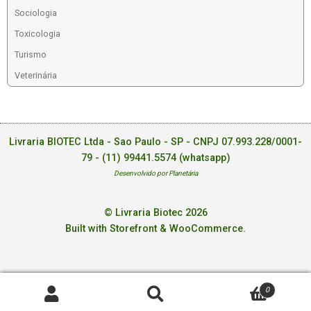
Sociologia
Toxicologia
Turismo
Veterinária
Livraria BIOTEC Ltda - Sao Paulo - SP - CNPJ 07.993.228/0001-
79 -
(11) 99441.5574 (whatsapp)
Desenvolvido por Planetária
© Livraria Biotec 2026
Built with Storefront & WooCommerce
.
0
Pesquisar
Pesquisar