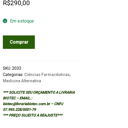
R$
290,00
Em estoque
Rational
Comprar
Phytotherapy:
A
Physicians'
Guide
SKU:
2033
to
Categorias:
Ciências Farmacêuticas
,
Medicina Alternativa
Herbal
Medicine
*** SOLICITE SEU ORÇAMENTO A LIVRARIA
quantidade
BIOTEC – EMAIL.:
biotec@livrariabiotec.com.br – CNPJ
07.993.228/0001-79
*** PREÇO SUJEITO A REAJUSTE***