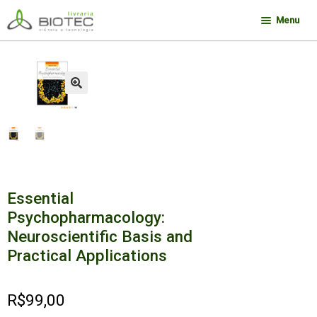
Pular
Pular
Menu
para
para
navegação
o
Minha conta
conteúdo
Contato
🔍
Sobre a Biotec
Como Comprar
Links
Deseja encontrar um livro?
Essential
Psychopharmacology:
Neuroscientific Basis and
Practical Applications
R$
99,00