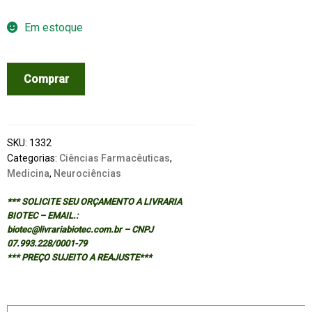
Em estoque
Essential
Comprar
Psychopharmacology:
Neuroscientific
Basis
and
SKU:
1332
Practical
Categorias:
Ciências Farmacêuticas
,
Medicina
,
Neurociências
Applications
quantidade
*** SOLICITE SEU ORÇAMENTO A LIVRARIA
BIOTEC – EMAIL.:
biotec@livrariabiotec.com.br – CNPJ
07.993.228/0001-79
*** PREÇO SUJEITO A REAJUSTE***