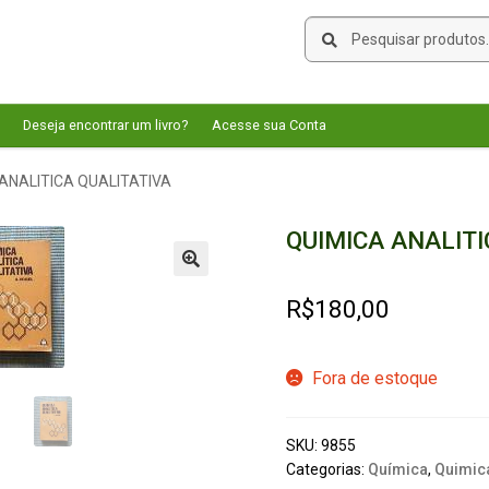
Pesquisar
Pesquisar
por:
Deseja encontrar um livro?
Acesse sua Conta
ANALITICA QUALITATIVA
QUIMICA ANALITI
🔍
R$
180,00
Fora de estoque
SKU:
9855
Categorias:
Química
,
Quimica