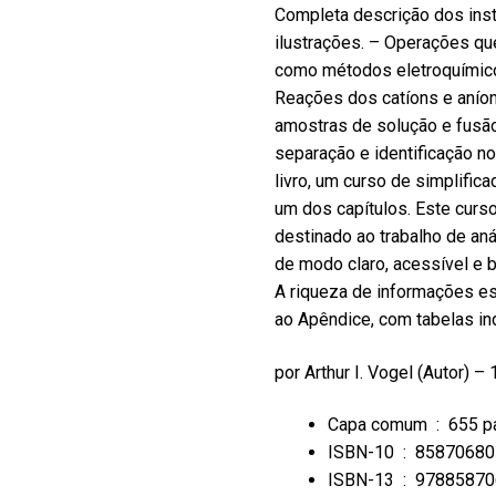
Completa descrição dos inst
ilustrações. – Operações qu
como métodos eletroquímico
Reações dos catíons e anío
amostras de solução e fusã
separação e identificação no
livro, um curso de simplifica
um dos capítulos. Este curs
destinado ao trabalho de aná
de modo claro, acessível e be
A riqueza de informações e
ao Apêndice, com tabelas ind
por
Arthur I. Vogel
(Autor) –
Capa comum ‏ : ‎
655 p
ISBN-10 ‏ : ‎
85870680
ISBN-13 ‏ : ‎
97885870