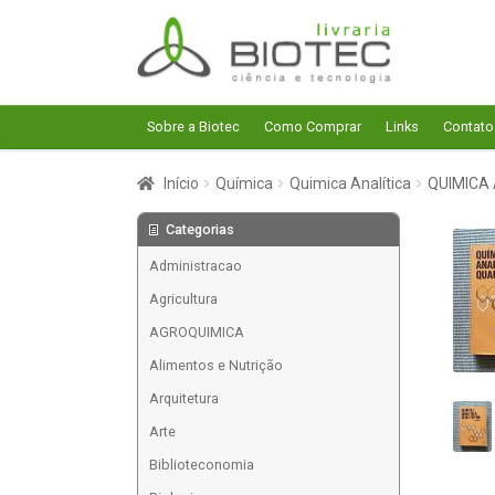
Pular
Pular
para
para
navegação
o
conteúdo
Sobre a Biotec
Como Comprar
Links
Contato
Início
Química
Quimica Analítica
QUIMICA 
Categorias
Administracao
Agricultura
AGROQUIMICA
Alimentos e Nutrição
Arquitetura
Arte
Biblioteconomia