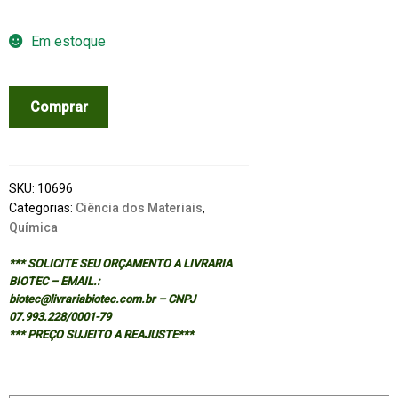
Em estoque
INTRODUCTION
Comprar
TO
MATERIALS
CHEMISTRY
quantidade
SKU:
10696
Categorias:
Ciência dos Materiais
,
Química
*** SOLICITE SEU ORÇAMENTO A LIVRARIA
BIOTEC – EMAIL.:
biotec@livrariabiotec.com.br – CNPJ
07.993.228/0001-79
*** PREÇO SUJEITO A REAJUSTE***