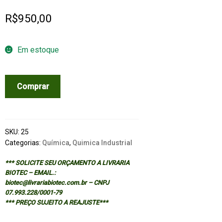
R$
950,00
Em estoque
MANUFACTURE
Comprar
OF
SOAPS,
OTHER
DETERGENTS
SKU:
25
AND
Categorias:
Química
,
Quimica Industrial
GLYCERINE
*** SOLICITE SEU ORÇAMENTO A LIVRARIA
quantidade
BIOTEC – EMAIL.:
biotec@livrariabiotec.com.br – CNPJ
07.993.228/0001-79
*** PREÇO SUJEITO A REAJUSTE***