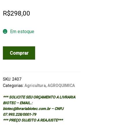
R$
298,00
Em estoque
PRINCIPLES
Comprar
OF
WEED
SCIENCE
-
SKU:
2407
2/ED
Categorias:
Agricultura
,
AGROQUIMICA
quantidade
*** SOLICITE SEU ORÇAMENTO A LIVRARIA
BIOTEC – EMAIL.:
biotec@livrariabiotec.com.br – CNPJ
07.993.228/0001-79
*** PREÇO SUJEITO A REAJUSTE***