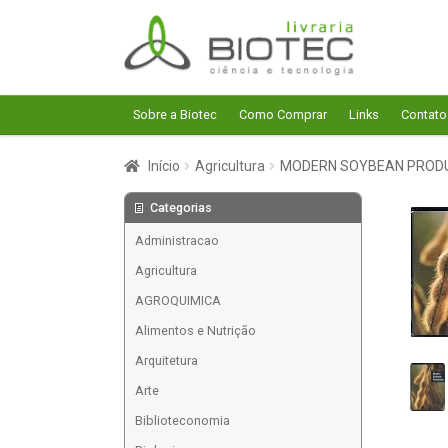
Pular
Pular
para
para
navegação
o
conteúdo
Sobre a Biotec
Como Comprar
Links
Contato
Início
Agricultura
MODERN SOYBEAN PROD
Categorias
Administracao
Agricultura
AGROQUIMICA
Alimentos e Nutrição
Arquitetura
Arte
Biblioteconomia