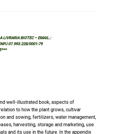
 LIVRARIA BIOTEC – EMAIL.:
 CNPJ 07.993.228/0001-79
E***
and well-illustrated book, aspects of
elation to how the plant grows, cultivar
on and sowing, fertilizers, water management,
ases, harvesting, storage and marketing, use
ls and its use in the future. In the appendix