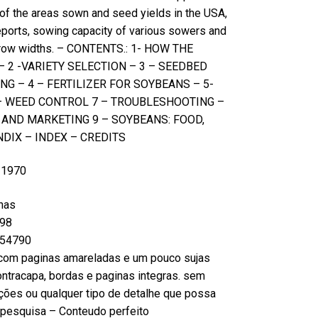
 of the areas sown and seed yields in the USA,
ports, sowing capacity of various sowers and
s row widths. – CONTENTS.: 1- HOW THE
2 -VARIETY SELECTION – 3 – SEEDBED
G – 4 – FERTILIZER FOR SOYBEANS – 5-
 WEED CONTROL 7 – TROUBLESHOOTING –
 AND MARKETING 9 – SOYBEANS: FOOD,
DIX – INDEX – CREDITS
– 1970
nas
98
54790
com paginas amareladas e um pouco sujas
ntracapa, bordas e paginas integras. sem
ções ou qualquer tipo de detalhe que possa
ou pesquisa – Conteudo perfeito