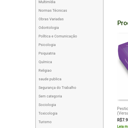
Multimídia
Normas Técnicas
Obras Variadas
Pro
Odontologia
Política e Comunicação
Psicologia
Psiquiatria
Química
Religiao
saude publica
Segurança do Trabalho
Sem categoria
Sociologia
Pesti
(Vers
Toxicologia
R$
7.9
Turismo
Leia m