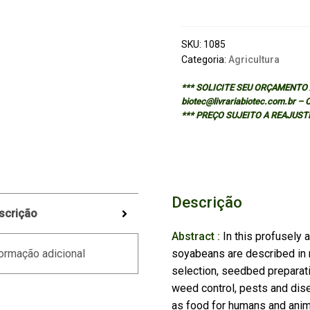
PRODUCTION
quantidade
SKU:
1085
Categoria:
Agricultura
*** SOLICITE SEU ORÇAMENTO A
biotec@livrariabiotec.com.br –
*** PREÇO SUJEITO A REAJUST
Descrição
scrição
Abstract :
In this profusely 
soyabeans are described in r
ormação adicional
selection, seedbed preparati
weed control, pests and dise
as food for humans and anima