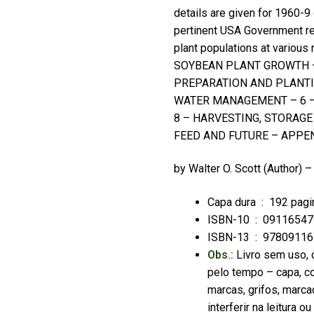
details are given for 1960-9
pertinent USA Government re
plant populations at variou
SOYBEAN PLANT GROWTH – 
PREPARATION AND PLANTIN
WATER MANAGEMENT – 6 –
8 – HARVESTING, STORAGE
FEED AND FUTURE – APPEN
by
Walter O. Scott
(Author) 
Capa dura ‏ : ‎
192 pagi
ISBN-10 ‏ : ‎
09116547
ISBN-13 ‏ : ‎
97809116
Obs.:
Livro sem uso, 
pelo tempo – capa, co
marcas, grifos, marca
interferir na leitura 