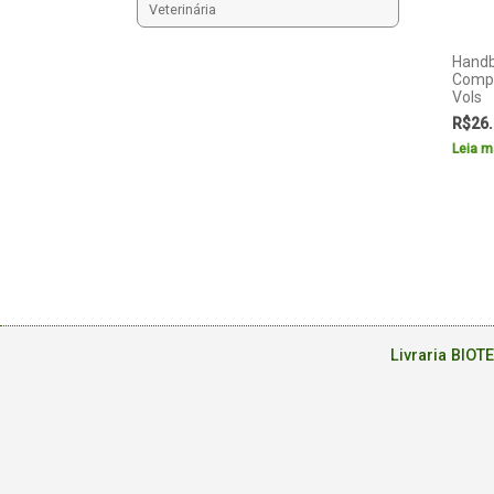
Veterinária
Handb
Compu
Vols
R$
26.
Leia m
Livraria BIOT