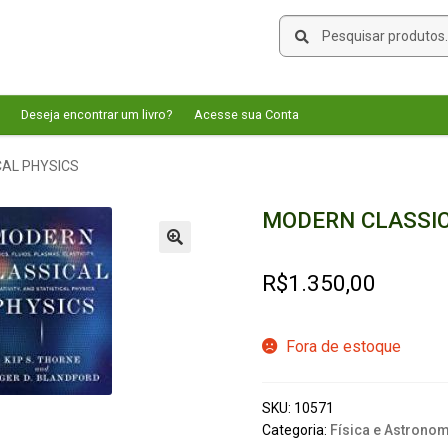
Pesquisar
Pesquisar
por:
Deseja encontrar um livro?
Acesse sua Conta
AL PHYSICS
MODERN CLASSIC
🔍
R$
1.350,00
Fora de estoque
SKU:
10571
Categoria:
Física e Astronom