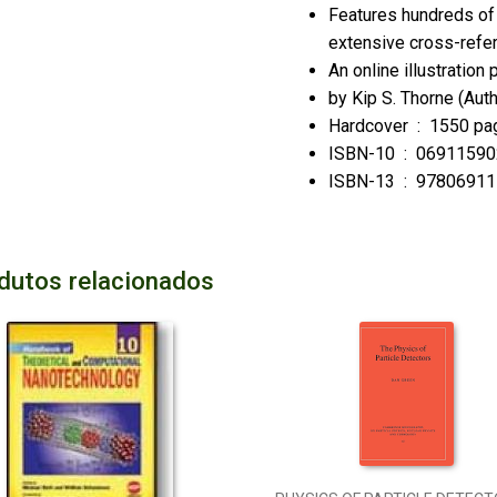
Features hundreds of 
extensive cross-refer
An online illustration
by
Kip S. Thorne
(Auth
Hardcover ‏ : ‎
1550 pa
ISBN-10 ‏ : ‎
06911590
ISBN-13 ‏ : ‎
97806911
dutos relacionados