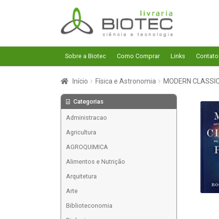
Pular
Pular
para
para
navegação
o
conteúdo
Sobre a Biotec
Como Comprar
Links
Contato
Início
Física e Astronomia
MODERN CLASSIC
Categorias
Administracao
Agricultura
AGROQUIMICA
Alimentos e Nutrição
Arquitetura
Arte
Biblioteconomia