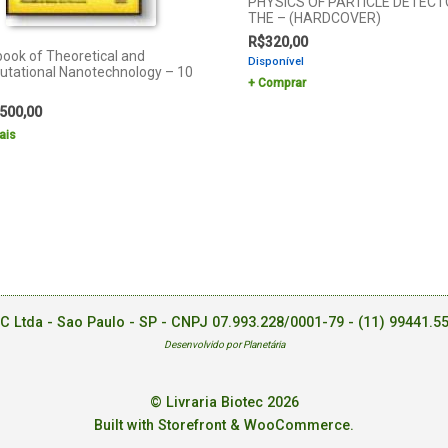
PHYSICS OF PARTICLE DETECT
THE – (HARDCOVER)
R$
320,00
ook of Theoretical and
Disponível
tational Nanotechnology – 10
Comprar
500,00
ais
EC Ltda - Sao Paulo - SP - CNPJ 07.993.228/0001-79 -
(11) 99441.5
Desenvolvido por Planetária
© Livraria Biotec 2026
Built with Storefront & WooCommerce
.