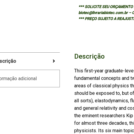
*** SOLICITE SEU ORÇAMENTO A
biotec@livrariabiotec.com.br –
*** PREÇO SUJEITO A REAJUST
Descrição
scrição
This first-year graduate-lev
fundamental concepts and twe
ormação adicional
areas of classical physics t
should be exposed to, but oft
all sorts), elastodynamics, 
and general relativity and co
the eminent researchers Kip
for almost three decades, th
physicists. Its six main top