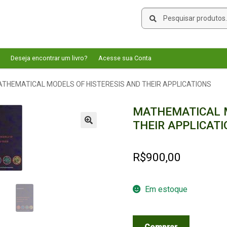
Pesquisar
Pesquisar
por:
Deseja encontrar um livro?
Acesse sua Conta
THEMATICAL MODELS OF HISTERESIS AND THEIR APPLICATIONS
MATHEMATICAL M
THEIR APPLICAT
🔍
R$
900,00
Em estoque
MATHEMATICAL