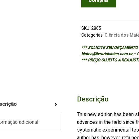
Comprar
MODELS
OF
HISTERESIS
AND
SKU:
2865
THEIR
Categorias:
Ciência dos Mate
APPLICATIONS
*** SOLICITE SEU ORÇAMENTO A
quantidade
biotec@livrariabiotec.com.br –
*** PREÇO SUJEITO A REAJUST
Descrição
scrição
This new edition has been si
advances in the field since th
ormação adicional
systematic experimental tes
author has, however, retained