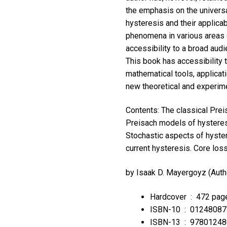
the emphasis on the univers
hysteresis and their applicab
phenomena in various areas 
accessibility to a broad aud
This book has accessibility
mathematical tools, applicati
new theoretical and experime
Contents: The classical Prei
Preisach models of hysteres
Stochastic aspects of hyste
current hysteresis. Core los
by
Isaak D. Mayergoyz
(Auth
Hardcover ‏ : ‎
472 pag
ISBN-10 ‏ : ‎
01248087
ISBN-13 ‏ : ‎
9780124