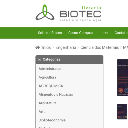
Pular
Pular
para
para
navegação
o
conteúdo
Sobre a Biotec
Como Comprar
Links
Contato
Início
Engenharia
Ciência dos Materiais
MA
Categorias
Administracao
Agricultura
AGROQUIMICA
Alimentos e Nutrição
Arquitetura
Arte
Biblioteconomia