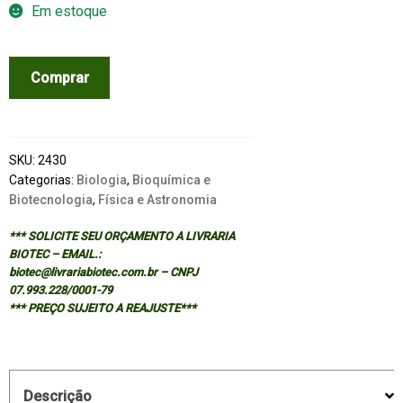
Em estoque
MECHANICS
Comprar
OF
MOTOR
PROTEINS
AND
SKU:
2430
CYTOSKELETON
Categorias:
Biologia
,
Bioquímica e
Biotecnologia
,
Física e Astronomia
quantidade
*** SOLICITE SEU ORÇAMENTO A LIVRARIA
BIOTEC – EMAIL.:
biotec@livrariabiotec.com.br – CNPJ
07.993.228/0001-79
*** PREÇO SUJEITO A REAJUSTE***
Descrição