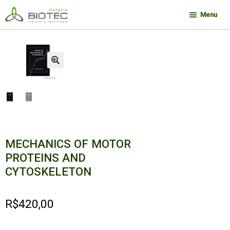
Pular
Pular
Menu
para
para
navegação
o
Minha conta
conteúdo
Contato
🔍
Sobre a Biotec
Como Comprar
Links
Deseja encontrar um livro?
MECHANICS OF MOTOR
PROTEINS AND
CYTOSKELETON
R$
420,00