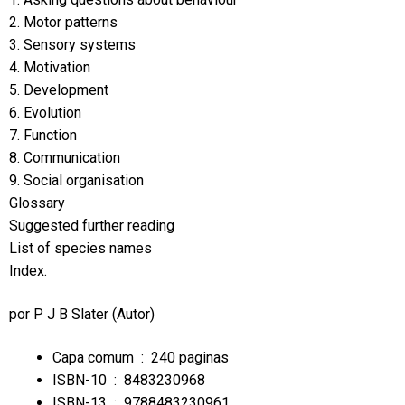
2. Motor patterns
3. Sensory systems
4. Motivation
5. Development
6. Evolution
7. Function
8. Communication
9. Social organisation
Glossary
Suggested further reading
List of species names
Index.
por
P J B Slater
(Autor)
Capa comum ‏ : ‎
240 paginas
ISBN-10 ‏ : ‎
8483230968
ISBN-13 ‏ : ‎
9788483230961