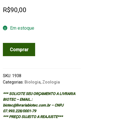
R$
90,00
Em estoque
COMPORTAMIENTO
Comprar
ANIMAL,
EL
quantidade
SKU:
1938
Categorias:
Biologia
,
Zoologia
*** SOLICITE SEU ORÇAMENTO A LIVRARIA
BIOTEC – EMAIL.:
biotec@livrariabiotec.com.br – CNPJ
07.993.228/0001-79
*** PREÇO SUJEITO A REAJUSTE***