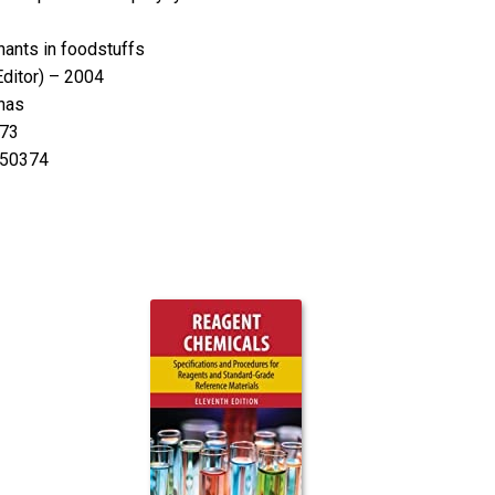
inants in foodstuffs
Editor) – 2004
nas
73
50374