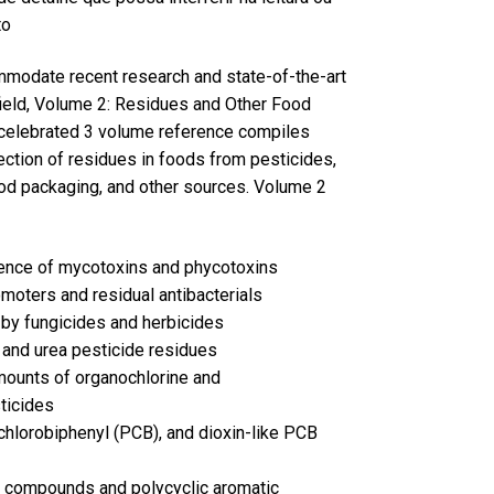
to
modate recent research and state-of-the-art
field, Volume 2: Residues and Other Food
celebrated 3 volume reference compiles
ction of residues in foods from pesticides,
food packaging, and other sources. Volume 2
sence of mycotoxins and phycotoxins
omoters and residual antibacterials
t by fungicides and herbicides
 and urea pesticide residues
mounts of organochlorine and
ticides
ychlorobiphenyl (PCB), and dioxin-like PCB
o compounds and polycyclic aromatic