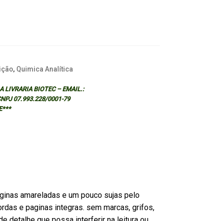
ição
,
Quimica Analítica
 LIVRARIA BIOTEC – EMAIL.:
 CNPJ 07.993.228/0001-79
E***
ginas amareladas e um pouco sujas pelo
rdas e paginas integras. sem marcas, grifos,
e detalhe que possa interferir na leitura ou