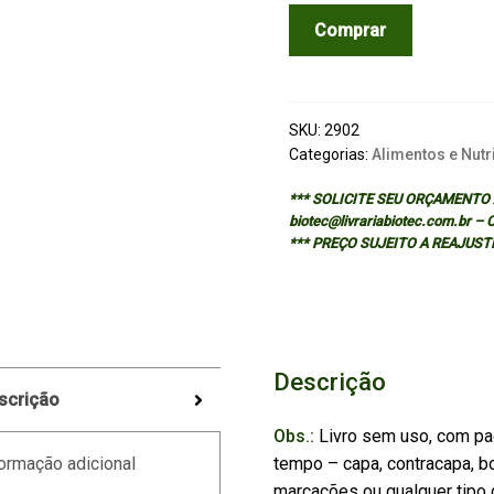
HANDBOOK
Comprar
OF
FOOD
ANALYSIS
-
SKU:
2902
VOL.
Categorias:
Alimentos e Nutr
2
*** SOLICITE SEU ORÇAMENTO A
:
biotec@livrariabiotec.com.br –
Residues
*** PREÇO SUJEITO A REAJUST
and
Other
Food
Component
Analysis
Descrição
scrição
-
2/ed
Obs.:
Livro sem uso, com pa
quantidade
tempo – capa, contracapa, bo
ormação adicional
marcações ou qualquer tipo d