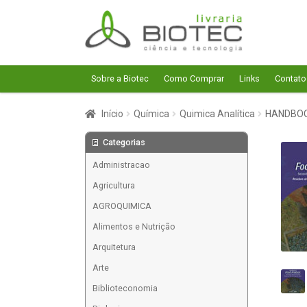
Pular
Pular
para
para
navegação
o
conteúdo
Sobre a Biotec
Como Comprar
Links
Contato
Início
Química
Quimica Analítica
HANDBOOK
Categorias
Administracao
Agricultura
AGROQUIMICA
Alimentos e Nutrição
Arquitetura
Arte
Biblioteconomia