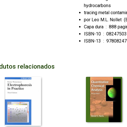
hydrocarbons
tracing metal contam
por
Leo M.L. Nollet
(
Capa dura ‏ : ‎
888 pagi
ISBN-10 ‏ : ‎
08247503
ISBN-13 ‏ : ‎
97808247
dutos relacionados