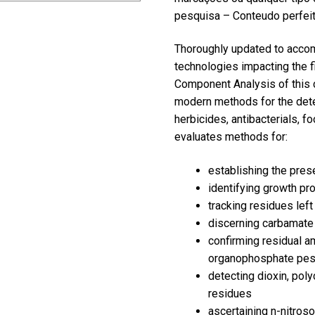
pesquisa – Conteudo perfei
Thoroughly updated to accom
technologies impacting the 
Component Analysis of this 
modern methods for the dete
herbicides, antibacterials, 
evaluates methods for:
establishing the pre
identifying growth pr
tracking residues lef
discerning carbamate
confirming residual a
organophosphate pes
detecting dioxin, pol
residues
ascertaining n-nitros