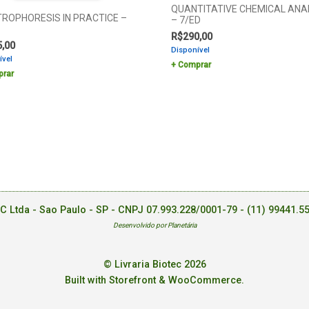
QUANTITATIVE CHEMICAL ANA
TROPHORESIS IN PRACTICE –
– 7/ED
R$
290,00
5,00
Disponível
ível
Comprar
rar
EC Ltda - Sao Paulo - SP - CNPJ 07.993.228/0001-79 -
(11) 99441.5
Desenvolvido por Planetária
© Livraria Biotec 2026
Built with Storefront & WooCommerce
.