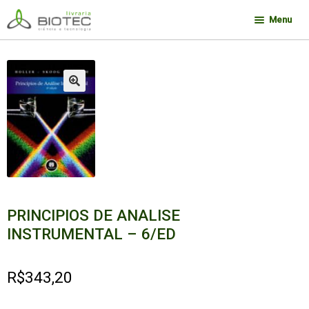
Pular
Pular
Menu
para
para
navegação
o
Minha conta
conteúdo
Contato
🔍
Sobre a Biotec
Como Comprar
Links
Deseja encontrar um livro?
PRINCIPIOS DE ANALISE
INSTRUMENTAL – 6/ED
R$
343,20