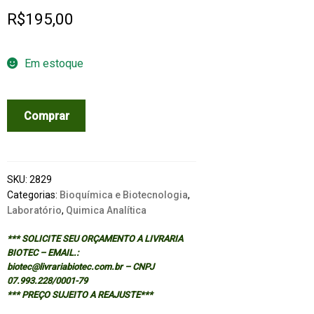
R$
195,00
Em estoque
ELECTROPHORESIS
Comprar
IN
PRACTICE
-
3/ED
SKU:
2829
quantidade
Categorias:
Bioquímica e Biotecnologia
,
Laboratório
,
Quimica Analítica
*** SOLICITE SEU ORÇAMENTO A LIVRARIA
BIOTEC – EMAIL.:
biotec@livrariabiotec.com.br – CNPJ
07.993.228/0001-79
*** PREÇO SUJEITO A REAJUSTE***