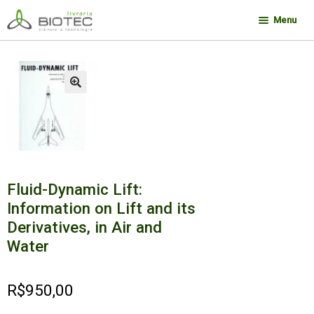
Pular
Pular
Menu
para
para
navegação
o
Minha conta
conteúdo
Contato
🔍
Sobre a Biotec
Como Comprar
Links
Fluid-Dynamic Lift:
Deseja encontrar um livro?
Information on Lift and its
Derivatives, in Air and
Water
R$
950,00