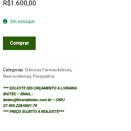
R$
1.600,00
Em estoque
PHARMACOLOGY
Comprar
OF
SLEEP
(
HANDBOOK
Categorias:
Ciências Farmacêuticas
,
OF
Neurociências
,
Psiquiatria
EXPERIMENTAL
*** SOLICITE SEU ORÇAMENTO A LIVRARIA
PHARMACOLOGY
BIOTEC – EMAIL.:
-
biotec@livrariabiotec.com.br – CNPJ
VOL
07.993.228/0001-79
*** PREÇO SUJEITO A REAJUSTE***
116
)
quantidade