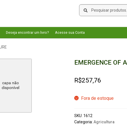
Pesquisar
Pesquisar
por:
Deseja encontrar um livro?
Acesse sua Conta
URE
EMERGENCE OF A
R$
257,76
Fora de estoque
SKU:
1612
Categoria:
Agricultura