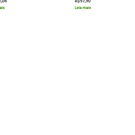
3,04
R$
97,90
ais
Leia mais