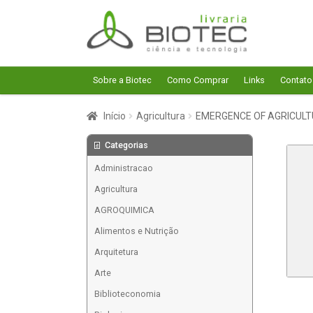
Pular
Pular
para
para
navegação
o
conteúdo
Sobre a Biotec
Como Comprar
Links
Contato
Início
Agricultura
EMERGENCE OF AGRICULT
Categorias
Administracao
Agricultura
AGROQUIMICA
Alimentos e Nutrição
Arquitetura
Arte
Biblioteconomia