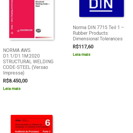
Norma DIN 7715 Teil 1 –
Rubber Products:
Dimensional Tolerances
R$
117,60
NORMA AWS
Leia mais
D1.1/D1.1M:2020
STRUCTURAL WELDING
CODE-STEEL (Versao
Impressa)
R$
8.450,00
Leia mais