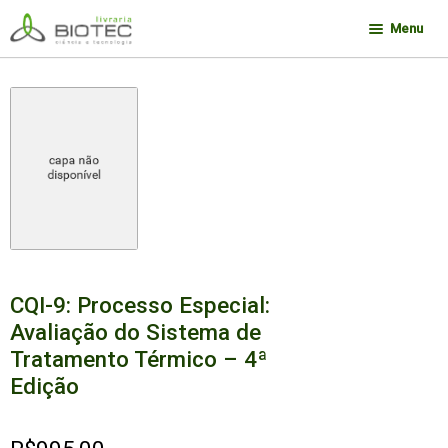
Pular
Pular
Menu
para
para
navegação
o
Minha conta
conteúdo
Contato
Sobre a Biotec
Como Comprar
Links
Deseja encontrar um livro?
CQI-9: Processo Especial:
Avaliação do Sistema de
Tratamento Térmico – 4ª
Edição