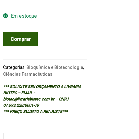
Em estoque
Chemistry
Comprar
of
Natural
Products
:
Categorias:
Bioquímica e Biotecnologia
,
Amino
Ciências Farmacêuticas
Acids,
*** SOLICITE SEU ORÇAMENTO A LIVRARIA
Peptides,
BIOTEC – EMAIL.:
Proteins,
biotec@livrariabiotec.com.br – CNPJ
and
07.993.228/0001-79
*** PREÇO SUJEITO A REAJUSTE***
Enzymes
quantidade