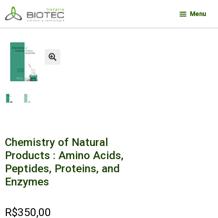
Pular
Pular
Menu
para
para
navegação
o
Minha conta
conteúdo
Contato
🔍
Sobre a Biotec
Como Comprar
Links
Deseja encontrar um livro?
Chemistry of Natural
Products : Amino Acids,
Peptides, Proteins, and
Enzymes
R$
350,00