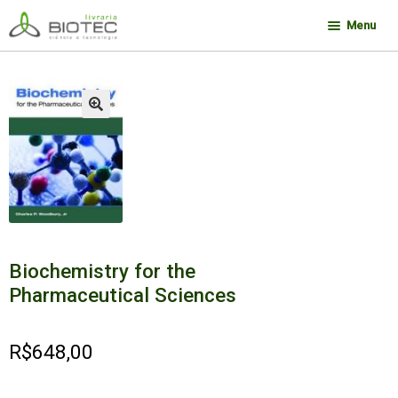
Pular
Pular
Menu
para
para
navegação
o
Minha conta
conteúdo
Contato
🔍
Sobre a Biotec
Como Comprar
Links
Deseja encontrar um livro?
Biochemistry for the
Pharmaceutical Sciences
R$
648,00