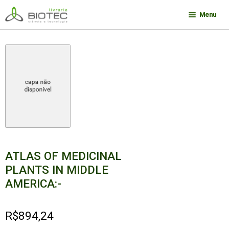
Pular
Pular
Menu
para
para
navegação
o
Minha conta
conteúdo
Contato
Sobre a Biotec
Como Comprar
Links
Deseja encontrar um livro?
ATLAS OF MEDICINAL
PLANTS IN MIDDLE
AMERICA:-
R$
894,24