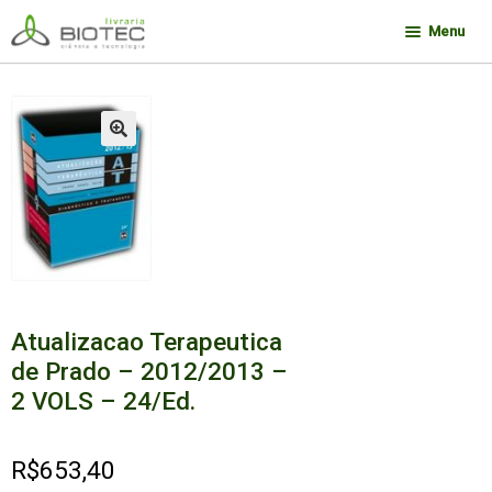
Pular
Pular
Menu
para
para
navegação
o
Minha conta
conteúdo
Contato
🔍
Sobre a Biotec
Como Comprar
Links
Deseja encontrar um livro?
Atualizacao Terapeutica
de Prado – 2012/2013 –
2 VOLS – 24/Ed.
R$
653,40