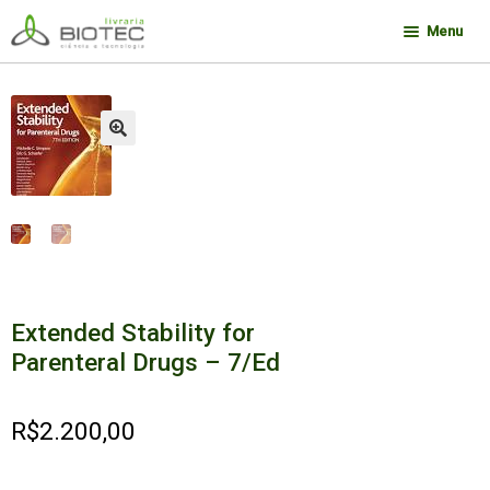
Pular
Pular
Menu
para
para
navegação
o
Minha conta
conteúdo
Contato
🔍
Sobre a Biotec
Como Comprar
Links
Deseja encontrar um livro?
Extended Stability for
Parenteral Drugs – 7/Ed
R$
2.200,00