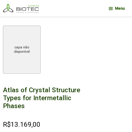
Pular
Pular
Menu
para
para
navegação
o
Minha conta
conteúdo
Contato
Sobre a Biotec
Como Comprar
Links
Deseja encontrar um livro?
Atlas of Crystal Structure
Types for Intermetallic
Phases
R$
13.169,00