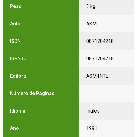
Peso
3 kg
Autor
ASM
ISBN
0871704218
ISBN10
0871704218
Editora
ASM INTL.
Número de Páginas
Idioma
Ingles
Ano
1991