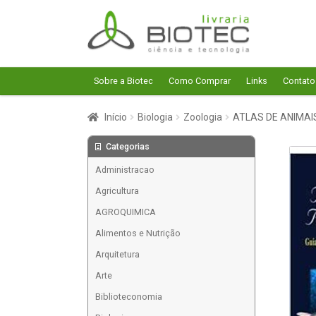
Pular
Pular
para
para
navegação
o
conteúdo
Sobre a Biotec
Como Comprar
Links
Contato
Início
Biologia
Zoologia
ATLAS DE ANIMAI
Categorias
Administracao
Agricultura
AGROQUIMICA
Alimentos e Nutrição
Arquitetura
Arte
Biblioteconomia