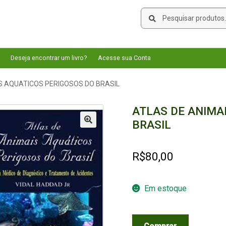
Pesquisar
Pesquisar
por:
Deseja encontrar um livro?
Acesse sua Conta
S AQUATICOS PERIGOSOS DO BRASIL
ATLAS DE ANIMA
BRASIL
🔍
R$
80,00
Em estoque
ATLAS