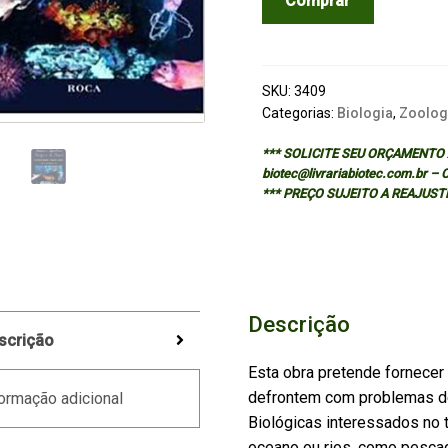
Comprar
DE
ANIMAIS
AQUATICOS
PERIGOSOS
SKU:
3409
DO
Categorias:
Biologia
,
Zoolog
BRASIL
*** SOLICITE SEU ORÇAMENTO A
quantidade
biotec@livrariabiotec.com.br –
*** PREÇO SUJEITO A REAJUST
Descrição
scrição
Esta obra pretende fornecer
defrontem com problemas de
ormação adicional
Biológicas interessados no 
oceano ou rios, como pesca