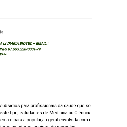
ia
 LIVRARIA BIOTEC – EMAIL.:
 CNPJ 07.993.228/0001-79
E***
 subsídios para profissionais da saúde que se
ste tipo, estudantes de Medicina ou Ciências
tema e para a população geral envolvida com o
dores amadores, equipes de mergulho