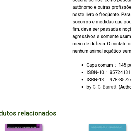
autônomo e outras profissõe
neste livro é freqüente. Par
socorros e medidas que pod
fim, deve ser passada a noç
agressivos e somente usam 
meio de defesa. O contato o
nenhum animal aquático sem
Capa comum ‏ : ‎
145 p
ISBN-10 ‏ : ‎
85724131
ISBN-13 ‏ : ‎
978-8572
by
G. C. Barrett
(Auth
dutos relacionados