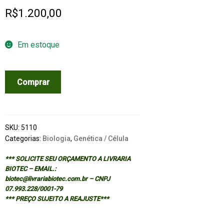
R$
1.200,00
Em estoque
CICHLID
Comprar
FISHES:
BEHAVIOUR,
ECOLOGY
AND
SKU:
5110
EVOLUTION
Categorias:
Biologia
,
Genética / Célula
quantidade
*** SOLICITE SEU ORÇAMENTO A LIVRARIA
BIOTEC – EMAIL.:
biotec@livrariabiotec.com.br – CNPJ
07.993.228/0001-79
*** PREÇO SUJEITO A REAJUSTE***