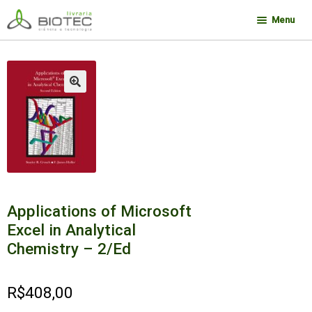
Pular
Pular
Menu
para
para
navegação
o
Minha conta
conteúdo
Contato
🔍
Sobre a Biotec
Como Comprar
Links
Deseja encontrar um livro?
Applications of Microsoft
Excel in Analytical
Chemistry – 2/Ed
R$
408,00