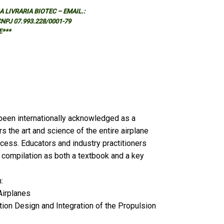
 LIVRARIA BIOTEC – EMAIL.:
 CNPJ 07.993.228/0001-79
E***
 been internationally acknowledged as a
rs the art and science of the entire airplane
ess. Educators and industry practitioners
s compilation as both a textbook and a key
:
 Airplanes
ation Design and Integration of the Propulsion