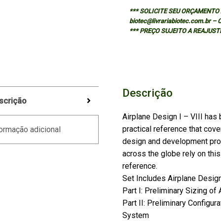
*** SOLICITE SEU ORÇAMENTO A
biotec@livrariabiotec.com.br –
*** PREÇO SUJEITO A REAJUST
Descrição
scrição
Airplane Design I – VIII has
practical reference that cove
ormação adicional
design and development proc
across the globe rely on thi
reference.
Set Includes Airplane Design
Part I: Preliminary Sizing of
Part II: Preliminary Configur
System