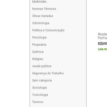
Multimídia
Normas Técnicas
Obras Variadas
Odontologia
Política e Comunicação
Airpl
Psicologia
Perf
R$
69
Psiquiatria
Leia m
Química
Religiao
saude publica
Segurança do Trabalho
Sem categoria
Sociologia
Toxicologia
Turismo