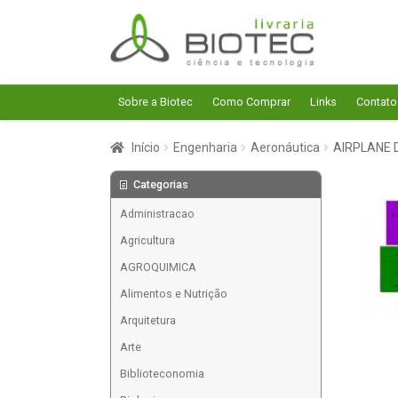
Pular
Pular
para
para
navegação
o
conteúdo
Sobre a Biotec
Como Comprar
Links
Contato
Início
Engenharia
Aeronáutica
AIRPLANE 
Categorias
Administracao
Agricultura
AGROQUIMICA
Alimentos e Nutrição
Arquitetura
Arte
Biblioteconomia