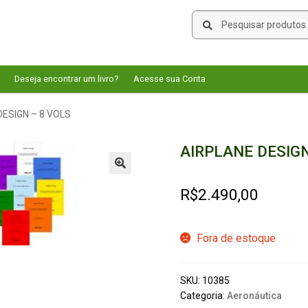
Pesquisar
Pesquisar
por:
Deseja encontrar um livro?
Acesse sua Conta
DESIGN – 8 VOLS
AIRPLANE DESIGN
🔍
R$
2.490,00
Fora de estoque
SKU:
10385
Categoria:
Aeronáutica