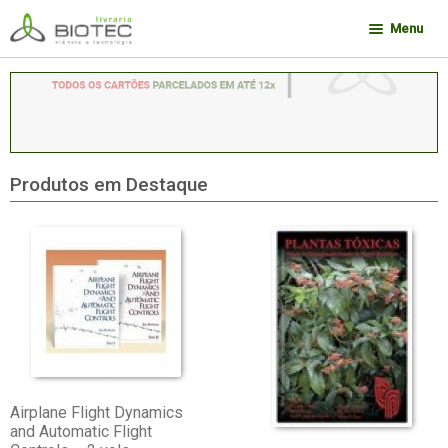
Pular
Pular
Menu
para
para
navegação
o
Minha conta
conteúdo
Contato
Sobre a Biotec
Produtos em Destaque
Como Comprar
Links
Deseja encontrar um livro?
Airplane Flight Dynamics
and Automatic Flight