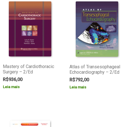
Mastery of Cardiothoracic
Atlas of Transesophageal
Surgery – 2/Ed
Echocardiography – 2/Ed
R$
936,00
R$
792,00
Leia mais
Leia mais