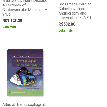
Braunwald’s Heart Disease:
Grossman’s Cardiac
A Textbook of
Catheterization,
Cardiovascular Medicine –
Angiography and
9/Ed
Intervention – 7/Ed.
R$
1.123,20
R$
532,80
Leia mais
Leia mais
Atlas of Transesophageal