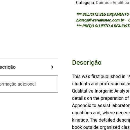
Categoria:
Quimica Analítica
*** SOLICITE SEU ORÇAMENTO A
biotec@livrariabiotec.com.br –
*** PREÇO SUJEITO A REAJUST
Descrição
scrição
This was first published in 
students and professional an
ormação adicional
Qualitative Inorganic Analys
details on the preparation of
Appendix to assist laboratory
equations and, where necess
kinetics. The detailed descr
book outside organised clas