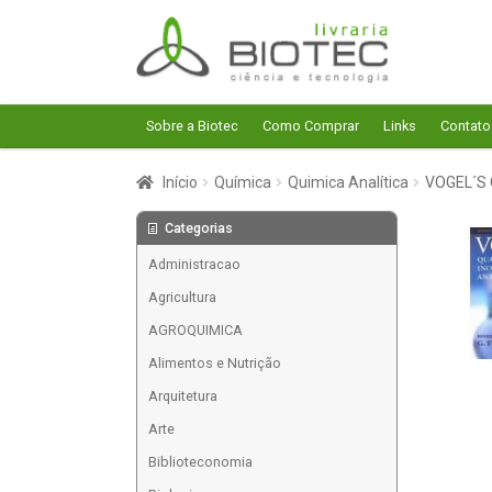
Pular
Pular
para
para
navegação
o
conteúdo
Sobre a Biotec
Como Comprar
Links
Contato
Início
Química
Quimica Analítica
VOGEL´S 
Categorias
Administracao
Agricultura
AGROQUIMICA
Alimentos e Nutrição
Arquitetura
Arte
Biblioteconomia