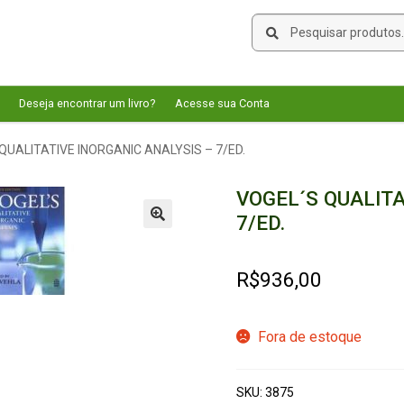
Pesquisar
Pesquisar
por:
Deseja encontrar um livro?
Acesse sua Conta
QUALITATIVE INORGANIC ANALYSIS – 7/ED.
VOGEL´S QUALITA
7/ED.
🔍
R$
936,00
Fora de estoque
SKU:
3875