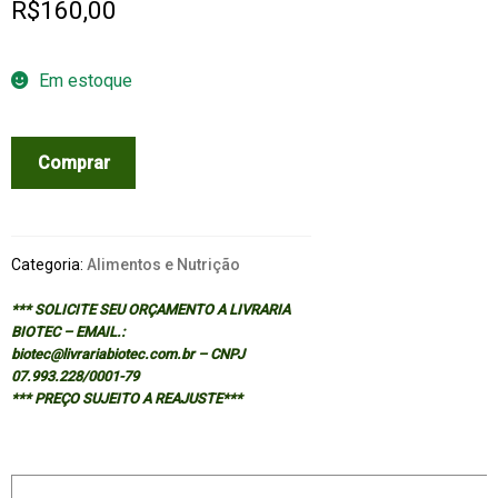
R$
160,00
Em estoque
VITAMINAS
Comprar
Y
MINERALES
EN
LA
Categoria:
Alimentos e Nutrição
NUTRICION
*** SOLICITE SEU ORÇAMENTO A LIVRARIA
Y
BIOTEC – EMAIL.:
LA
biotec@livrariabiotec.com.br – CNPJ
SALUD
07.993.228/0001-79
quantidade
*** PREÇO SUJEITO A REAJUSTE***