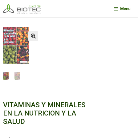
Pular
Pular
Menu
para
para
navegação
o
Minha conta
conteúdo
Contato
🔍
Sobre a Biotec
Como Comprar
Links
Deseja encontrar um livro?
VITAMINAS Y MINERALES
EN LA NUTRICION Y LA
SALUD