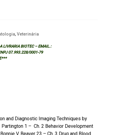
atologia
,
Veterinária
 LIVRARIA BIOTEC – EMAIL.:
 CNPJ 07.993.228/0001-79
E***
ion and Diagnostic Imaging Techniques by
. Partington 1 – Ch. 2 Behavior Development
 Bonnie V. Beaver 23 – Ch. 3 Drug and Blood