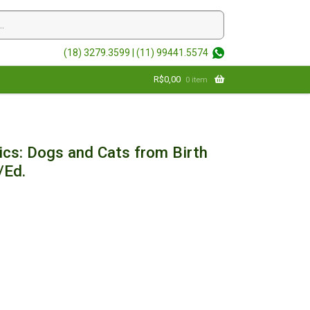
(18) 3279.3599 |
(11) 99441.5574
R$
0,00
0 item
ics: Dogs and Cats from Birth
/Ed.