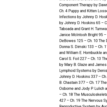
Component Therapy by Dawn
Ch. 4 Puppy and Kitten Loss
Infections by Johnny D. Hos
by Johnny D. Hoskins 65 – 
Taboada and Grant H. Turnwa
Janice McIntosh Bright 95 – 
DeBowes 125 – Ch. 10 The D
Donna S. Dimski 133 – Ch. 1
and William E. Hornbuckle a
Carol S. Foil 227 – Ch. 13 T
by Mary B. Glaze and James 
Lymphoid Systems by Denise
Johnny D. Hoskins 337 – Ch.
B. Chastain 377 – Ch. 17 The
Osborne and Jody P. Lulich a
– Ch. 18 The Musculoskeleta
427 – Ch. 19 The Nervous S
Reproductive System by Aug