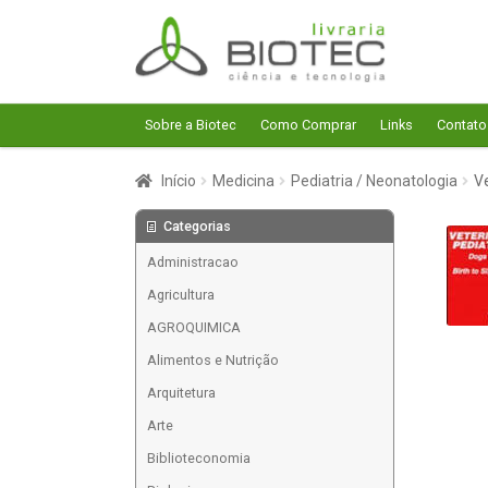
Pular
Pular
para
para
navegação
o
conteúdo
Sobre a Biotec
Como Comprar
Links
Contato
Início
Medicina
Pediatria / Neonatologia
Ve
Categorias
Administracao
Agricultura
AGROQUIMICA
Alimentos e Nutrição
Arquitetura
Arte
Biblioteconomia