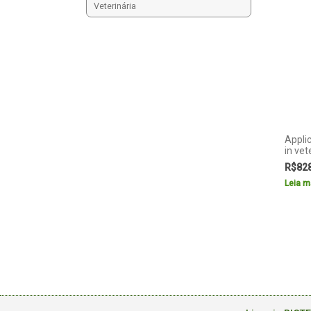
Veterinária
Appli
in ve
R$
82
Leia m