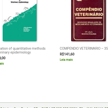
cation of quantitative methods
COMPENDIO VETERINARIO – 35
terinary epidemiology
R$
141,60
8,00
Leia mais
ais