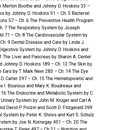
 Merton Boothe and Johnny D. Hoskins 33 –
es by Johnny D. Hoskins 51 – Ch. 5 Bacterial
kins 57 – Ch. 6 The Preventive Health Program
Ch. 7 The Respiratory System by Joseph
ld 71 – Ch. 8 The Cardiovascular System by
Ch. 9 Dental Disease and Care by Linda J.
igestive System by Johnny D. Hoskins and
1 The Liver and Pancreas by Sharon A. Center
nd Johnny D. Hoskins 189 – Ch. 12 The Skin by
he Ears by T. Mark Neer 283 – Ch. 14 The Eye
D. Carter 297 – Ch. 15 The Hematopoietic and
 I. Bounous and Mary K. Boudreaux and
 16 The Endocrine and Metabolic System by C.
 Urinary System by John M. Kruger and Carl A.
nd David P. Polzin and Scott D. Fitzgerald 399
l System by Peter K. Shires and Kurt S. Schulz
ystem by Joe N. Kornegay 451 – Ch. 20 The
ustine T. Peter 497 –
Ch 21 – Nutrition and