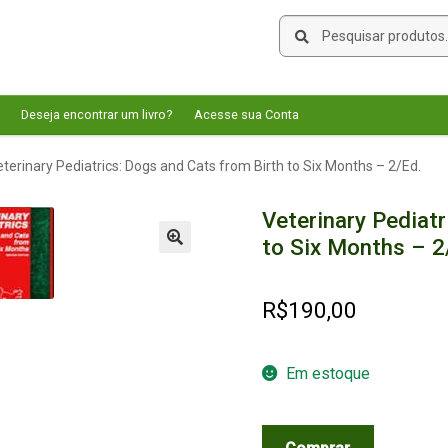
Pesquisar
Pesquisar
por:
Deseja encontrar um livro?
Acesse sua Conta
terinary Pediatrics: Dogs and Cats from Birth to Six Months – 2/Ed.
Veterinary Pediatr
to Six Months – 2
🔍
R$
190,00
Em estoque
Veterinary