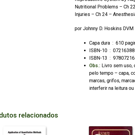
Nutritional Problems –
Ch 22
Injuries –
Ch 24 – Anesthesi
por
Johnny D. Hoskins DVM
Capa dura ‏ : ‎
610 pagi
ISBN-10 ‏ : ‎
07216388
ISBN-13 ‏ : ‎
97807216
Obs.:
Livro sem uso, 
pelo tempo – capa, co
marcas, grifos, marca
interferir na leitura 
dutos relacionados