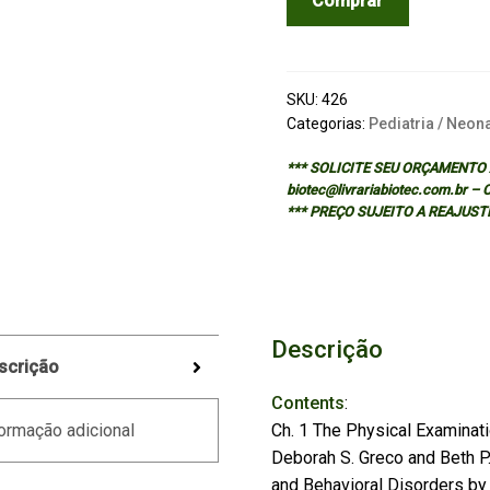
Comprar
Pediatrics:
Dogs
and
Cats
SKU:
426
from
Categorias:
Pediatria / Neon
Birth
*** SOLICITE SEU ORÇAMENTO A
to
biotec@livrariabiotec.com.br –
Six
*** PREÇO SUJEITO A REAJUST
Months
-
2/Ed.
quantidade
Descrição
scrição
Contents
:
Ch. 1 The Physical Examinat
ormação adicional
Deborah S. Greco and Beth P
and Behavioral Disorders by