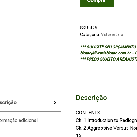
Comprar
OF
VETERINARY
DIAGNOSTIC
RADIOLOGY
SKU:
425
-
Categoria:
Veterinária
2/ED
*** SOLICITE SEU ORÇAMENTO A
quantidade
biotec@livrariabiotec.com.br –
*** PREÇO SUJEITO A REAJUST
Descrição
scrição
CONTENTS:
Ch. 1 Introduction to Radiogr
ormação adicional
Ch. 2 Aggressive Versus No
15