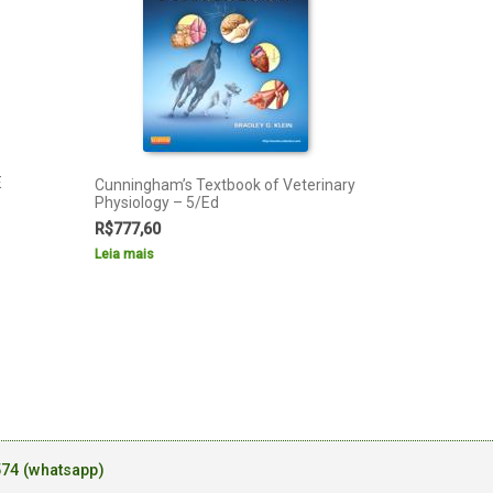
E
Cunningham’s Textbook of Veterinary
Physiology – 5/Ed
R$
777,60
Leia mais
574 (whatsapp)