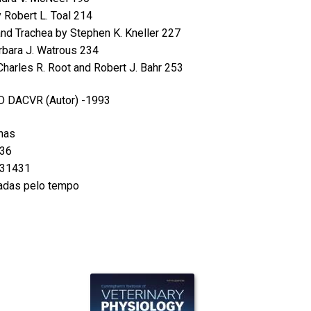
 Robert L. Toal 214
and Trachea by Stephen K. Kneller 227
rbara J. Watrous 234
Charles R. Root and Robert J. Bahr 253
PhD DACVR
(Autor) -1993
nas
36
31431
ladas pelo tempo