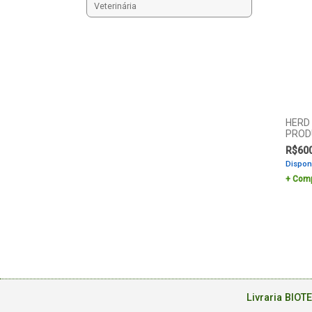
Veterinária
HERD
PRODU
R$
60
Dispon
Comp
Livraria BIOT