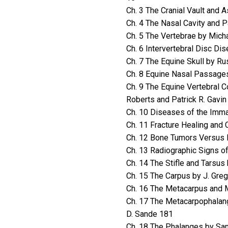
Ch. 3 The Cranial Vault and
Ch. 4 The Nasal Cavity and
Ch. 5 The Vertebrae by Mich
Ch. 6 Intervertebral Disc Di
Ch. 7 The Equine Skull by Ru
Ch. 8 Equine Nasal Passage
Ch. 9 The Equine Vertebral 
Roberts and Patrick R. Gavin
Ch. 10 Diseases of the Imma
Ch. 11 Fracture Healing and 
Ch. 12 Bone Tumors Versus B
Ch. 13 Radiographic Signs o
Ch. 14 The Stifle and Tarsu
Ch. 15 The Carpus by J. Gre
Ch. 16 The Metacarpus and M
Ch. 17 The Metacarpophalang
D. Sande 181
Ch. 18 The Phalanges by Sa