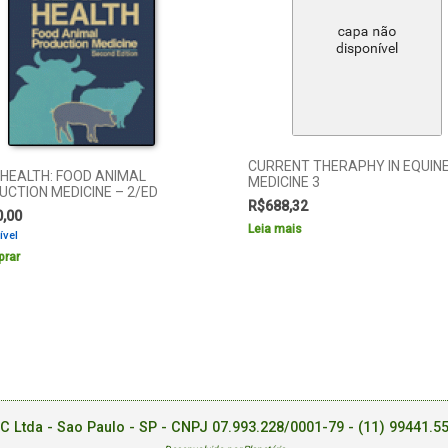
CURRENT THERAPHY IN EQUIN
 HEALTH: FOOD ANIMAL
MEDICINE 3
CTION MEDICINE – 2/ED
R$
688,32
0,00
Leia mais
ível
rar
EC Ltda - Sao Paulo - SP - CNPJ 07.993.228/0001-79 -
(11) 99441.5