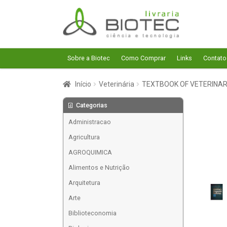
Pular
Pular
para
para
navegação
o
conteúdo
Sobre a Biotec
Como Comprar
Links
Contato
Início
Veterinária
TEXTBOOK OF VETERINAR
Categorias
Administracao
Agricultura
AGROQUIMICA
Alimentos e Nutrição
Arquitetura
Arte
Biblioteconomia