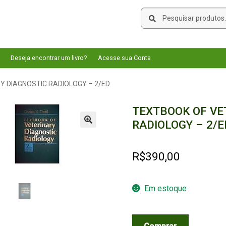
Pesquisar
Pesquisar
por:
Deseja encontrar um livro?
Acesse sua Conta
Y DIAGNOSTIC RADIOLOGY – 2/ED
TEXTBOOK OF VE
RADIOLOGY – 2/E
🔍
R$
390,00
Em estoque
TEXTBOOK