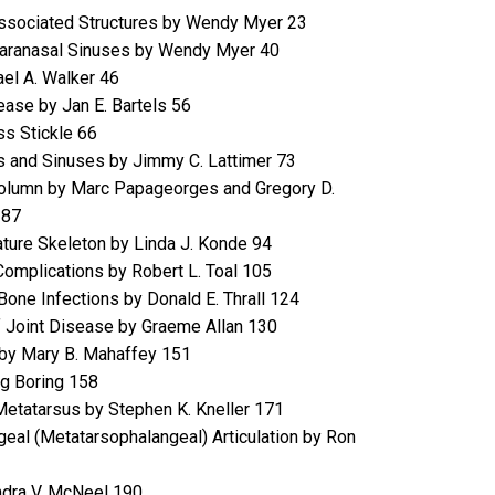
 Associated Structures by Wendy Myer 23
 Paranasal Sinuses by Wendy Myer 40
ael A. Walker 46
sease by Jan E. Bartels 56
ss Stickle 66
s and Sinuses by Jimmy C. Lattimer 73
Column by Marc Papageorges and Gregory D.
 87
ture Skeleton by Linda J. Konde 94
Complications by Robert L. Toal 105
one Infections by Donald E. Thrall 124
f Joint Disease by Graeme Allan 130
s by Mary B. Mahaffey 151
gg Boring 158
etatarsus by Stephen K. Kneller 171
eal (Metatarsophalangeal) Articulation by Ron
ndra V. McNeel 190